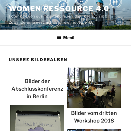
Zum
WOMEN RESSOURCE 4.0
Inhalt
Potenziale von qualifizierten Frauen, darunter auch mit
springen
Zuwanderungsgeschichte, für die Industrie 4.0
Menü
UNSERE BILDERALBEN
Bilder der
Abschlusskonferenz
in Berlin
Bilder vom dritten
Workshop 2018