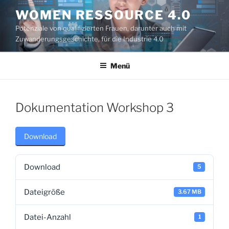
Zum
WOMEN RESSOURCE 4.0
Inhalt
Potenziale von qualifizierten Frauen, darunter auch mit
springen
Zuwanderungsgeschichte, für die Industrie 4.0
Menü
Dokumentation Workshop 3
Download
Download
5
Dateigröße
3.67 MB
Datei-Anzahl
1