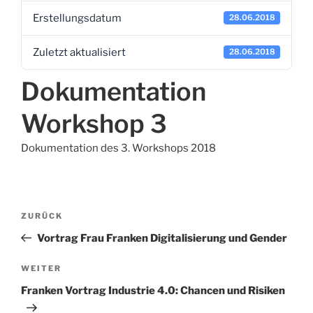
Erstellungsdatum
28.06.2018
Zuletzt aktualisiert
28.06.2018
Dokumentation
Workshop 3
Dokumentation des 3. Workshops 2018
Beitragsnavigation
Vorheriger
ZURÜCK
Beitrag
Vortrag Frau Franken Digitalisierung und Gender
Nächster
WEITER
Beitrag
Franken Vortrag Industrie 4.0: Chancen und Risiken